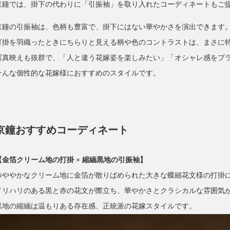
京鐘では、掛下の代わりに「引振袖」を取り入れたコーディネートもご
京鐘の引振袖は、色柄も豊富で、掛下にはない華やかさを演出できます
打掛を羽織ったときにちらりと見える柄や色のコントラストは、まさに
写真映えも抜群で、「人と違う花嫁姿を楽しみたい」「オシャレ感をプ
そんな個性的な花嫁様におすすめのスタイルです。
京鐘おすすめコーディネート
【金箔クリーム地の打掛 × 縮緬黒地の引振袖】
つややかなクリーム地に金箔が散りばめられた大きな蝶細花文様の打掛
メリハリのある黒と赤の花文が際立ち、華やかさとクラシカルな雰囲気
黒地の縮緬は温もりある存在感、正統派の花嫁スタイルです。