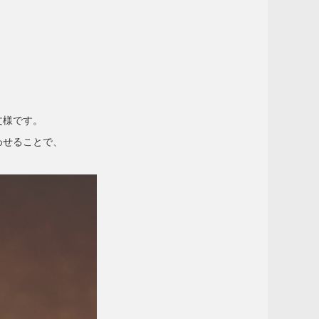
。
文様です。
わせることで、