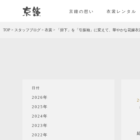
京都・東京で和装、和婚プロデュースなら「京鐘
京鐘の想い
衣裳レンタル
TOP
>
スタッフブログ
>
衣裳
>
「掛下」を「引振袖」に変えて、華やかな花嫁衣
日付
2026年
2025年
2024年
2023年
2022年