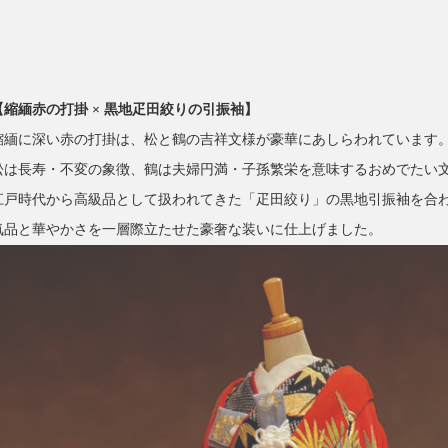
【縮緬赤の打掛 × 黒地疋田絞りの引振袖】
縮緬に深い赤の打掛は、松と鶴の吉祥文様が豪華にあしらわれています
松は長寿・不変の象徴、鶴は夫婦円満・子孫繁栄を意味するおめでたい
江戸時代から高級品として扱われてきた「疋田絞り」の黒地引振袖を合
気品と華やかさを一層際立たせた豪奢な装いに仕上げました。