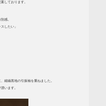
提案しております。
。
特別感。
ラスしたい」
に、縮緬黒地の引振袖を重ねました。
が漂います。