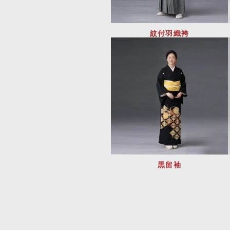
紋付羽織袴
黒留袖