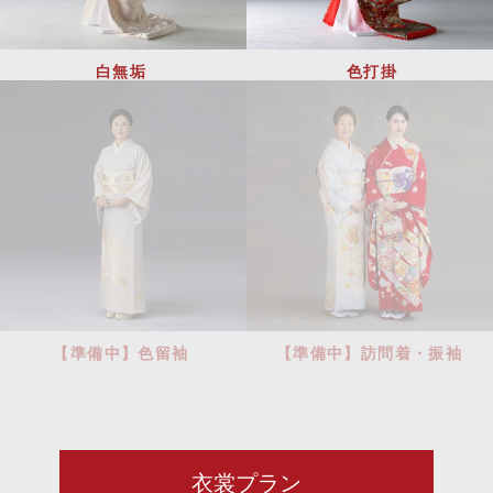
白無垢
色打掛
【準備中】色留袖
【準備中】訪問着・振袖
衣裳プラン