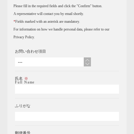
Please fill in the required fields and click the "Confirm" button.
A representative will contact you by email shortly.
*
Fields marked with an asterisk are mandatory.
For information on how we handle personal data, please refer to our
Privacy Policy.
お問い合わせ項目
氏名
Full Name
ふりがな
郵便番号