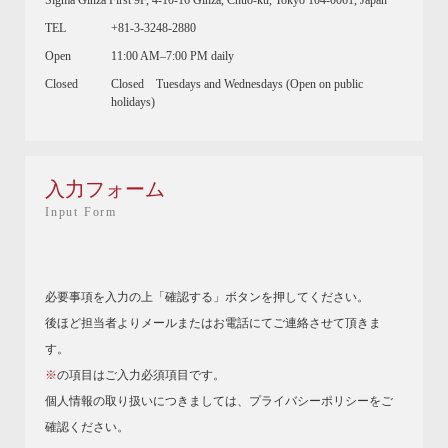
Sigma Ginza First 9F, 4-10-16 Ginza, Chuo-ku, Tokyo 104-0061, Japan
TEL
+81-3-3248-2880
Open
11:00 AM–7:00 PM daily
Closed
Closed Tuesdays and Wednesdays (Open on public
holidays)
入力フォーム
Input Form
必要事項を入力の上「確認する」ボタンを押してください。
後ほど担当者よりメールまたはお電話にてご連絡させて頂きま
す。
※
の項目はご入力必須項目です。
個人情報の取り扱いにつきましては、
プライバシーポリシー
をご
確認ください。