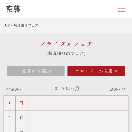
京都・東京で和装、和婚プロデュースなら「京鐘」
TOP
>
写真撮りフェア
ブライダルフェア
［写真撮りのフェア］
場所から選ぶ
カレン
2025年6月
前月へ
次月へ
1
日
2
月