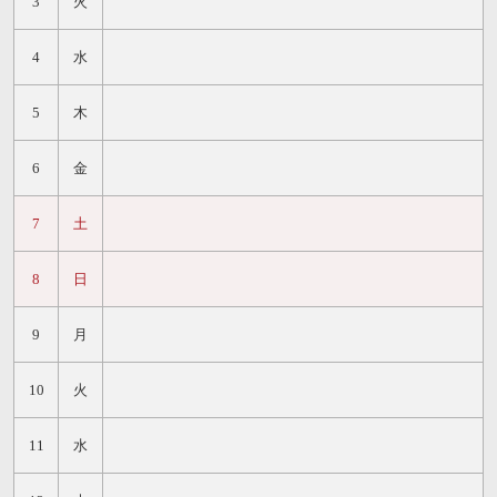
3
火
4
水
5
木
6
金
7
土
8
日
9
月
10
火
11
水