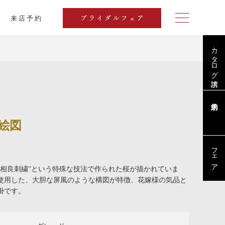
来店予約
ブライダルフェア
カタログ請求
絵図
フェア
総相良刺繍”という特殊な技法で作られた桜が描かれていま
使用した、大胆な屏風のような構図が特徴、花嫁様の気品と
打掛です。