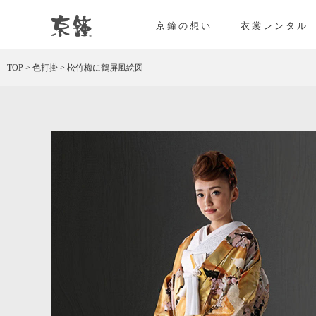
京都・東京で和装、和婚プロデュースなら「京鐘
京鐘の想い
衣裳レンタル
TOP
>
色打掛
>
松竹梅に鶴屏風絵図