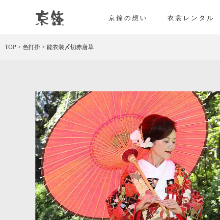
京都・東京で和装、和婚プロデュースなら「京鐘
京鐘の想い
衣裳レンタル
TOP
>
色打掛
>
能衣装〆切赤唐草