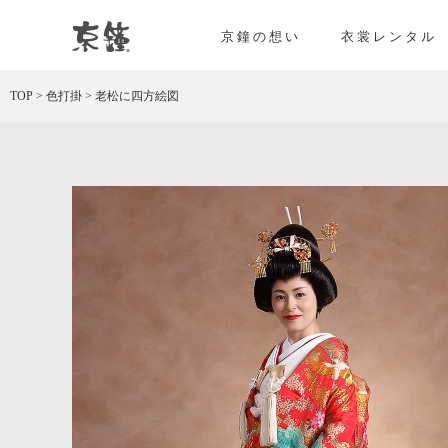
京都・東京で和装、和婚プロデュースなら「京鐘
京鐘の想い
衣裳レンタル
TOP
>
色打掛
>
老松に四方絵図