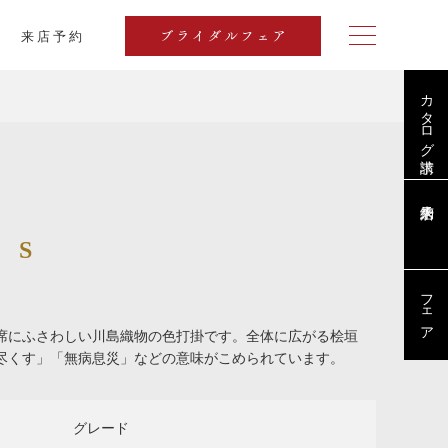
来店予約
ブライダルフェア
カタログ請求
 S
フェア
席にふさわしい川島織物の色打掛です。全体に広がる桧垣
を尽くす」「無病息災」などの意味がこめられています。
グレード