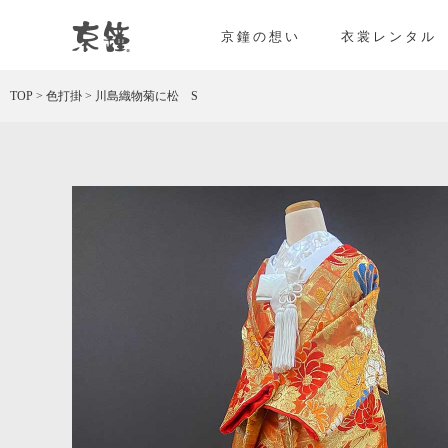
京都・東京で和装、和婚プロデュースなら「京鐘
京鐘の想い
衣裳レンタル
TOP
>
色打掛
>
川島織物菊に松 S