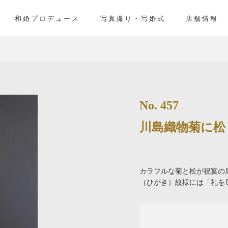
」
和婚プロデュース
写真撮り・写婚式
店舗情報
No. 457
川島織物菊に松
カラフルな菊と松が祝宴の
（ひがき）紋様には「礼