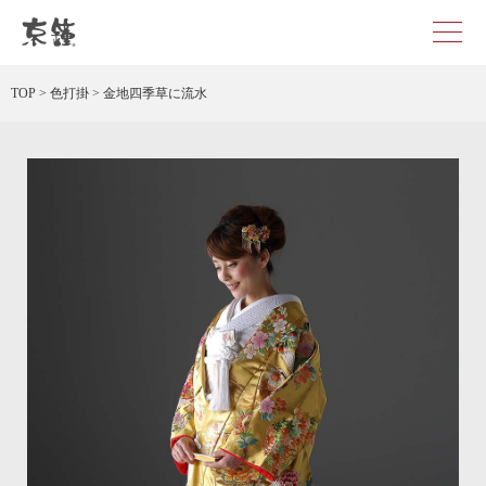
京都・東京で和装、和婚プロデュースなら「京鐘」
TOP
>
色打掛
>
金地四季草に流水