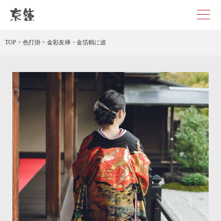
京都・東京で和装、和婚プロデュースなら「京鐘」
TOP
>
色打掛
>
金彩友禅・金箔鶴に波