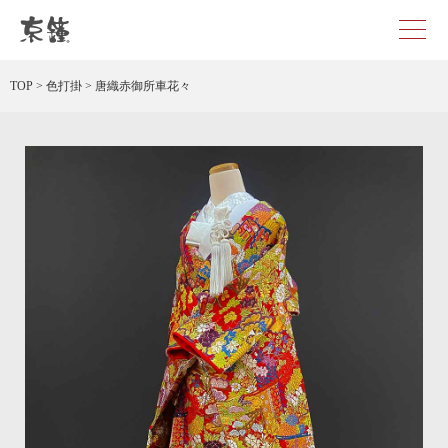
京都・東京で和装、和婚プロデュースなら「京鐘」
TOP
>
色打掛
>
唐織赤御所車花々