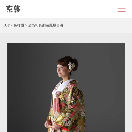
京都・東京で和装、和婚プロデュースなら「京鐘」
TOP
>
色打掛
>
金箔相良刺繍鳳凰青海