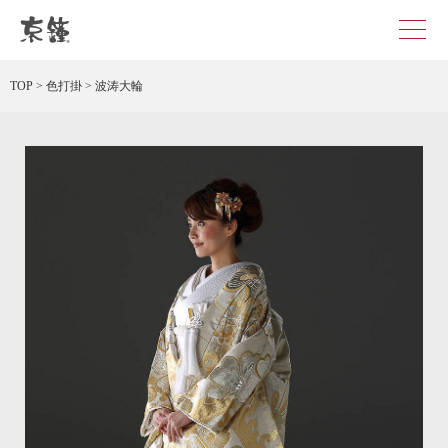
京都・東京で和装、和婚プロデュースなら「京鐘」
TOP
>
色打掛
>
波涛大輪