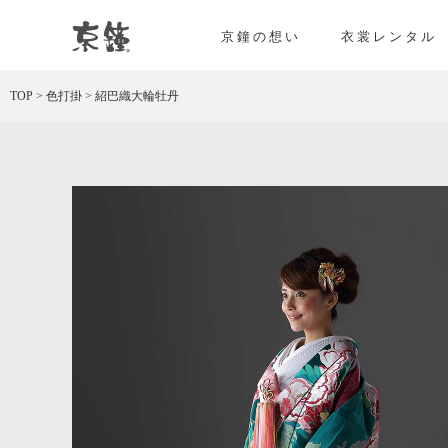
京都・東京で和装、和婚プロデュースなら「京鐘
京鐘の想い
衣裳レンタル
TOP
>
色打掛
>
紹巴織大輪牡丹