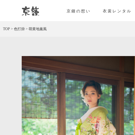
京都・東京で和装、和婚プロデュースなら「京鐘
京鐘の想い
衣裳レンタル
TOP
>
色打掛
>
萌黄地薫風