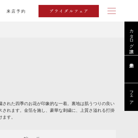
来店予約
ブライダルフェア
カタログ請求
フェア
繍された四季のお花が印象的な一着。裏地は肌うつりの良い
スされます。金箔を施し、豪華な刺繍に、上質さ溢れる打掛
だけます。