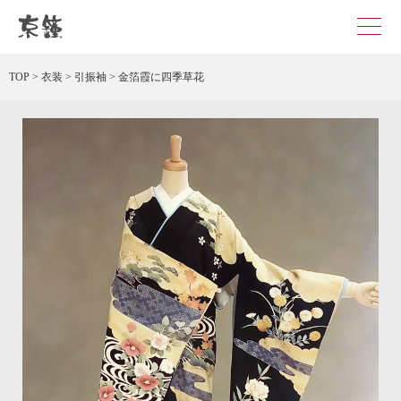
金箔霞に四季草花 レンタル
TOP
>
衣装
>
引振袖
>
金箔霞に四季草花