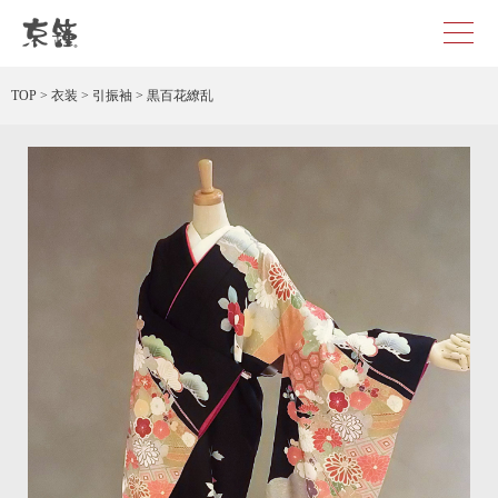
黒百花繚乱 レンタル
TOP
>
衣装
>
引振袖
>
黒百花繚乱