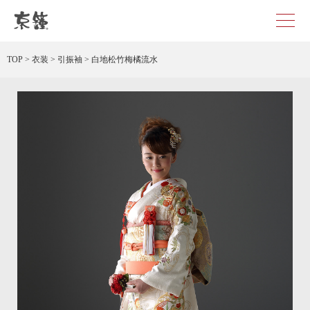
白地松竹梅橘流水 レンタル
TOP
>
衣装
>
引振袖
>
白地松竹梅橘流水