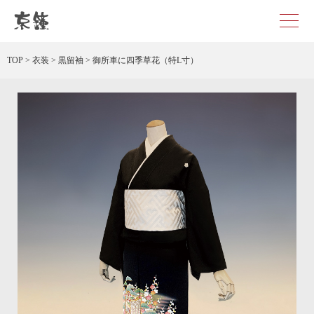
御所車に四季草花（特L寸） レンタル
TOP
>
衣装
>
黒留袖
>
御所車に四季草花（特L寸）