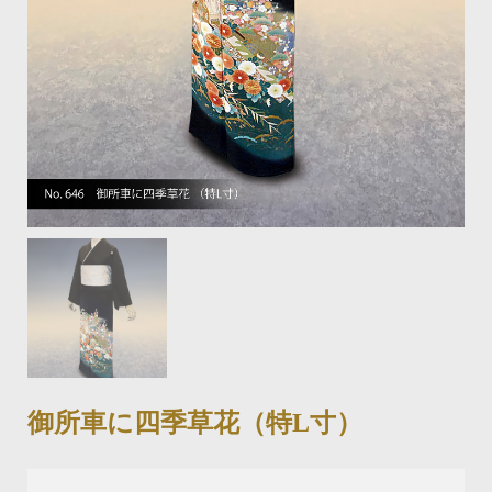
御所車に四季草花（特L寸）