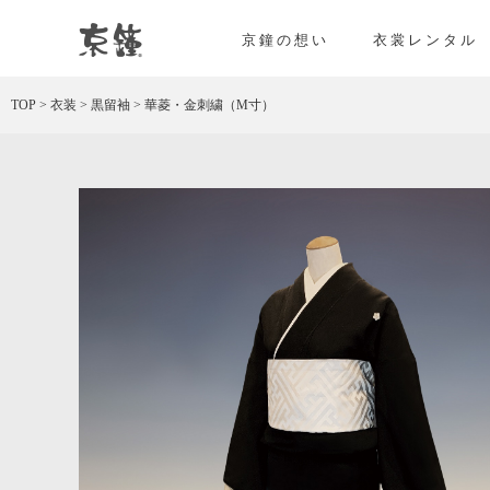
華菱・金刺繍（M寸） レンタル
京鐘の想い
衣裳レンタル
TOP
>
衣装
>
黒留袖
>
華菱・金刺繍（M寸）