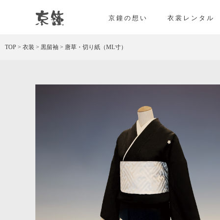
唐草・切り紙（ML寸） レンタル
京鐘の想い
衣裳レンタル
TOP
>
衣装
>
黒留袖
>
唐草・切り紙（ML寸）