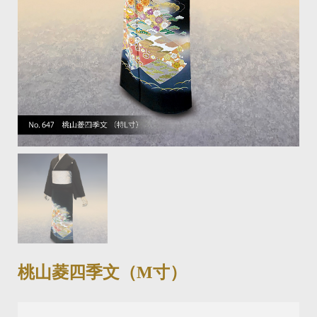
桃山菱四季文（M寸）