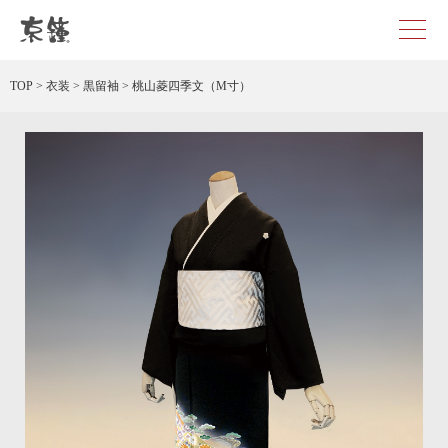
桃山菱四季文（M寸） レンタル
TOP
>
衣装
>
黒留袖
>
桃山菱四季文（M寸）