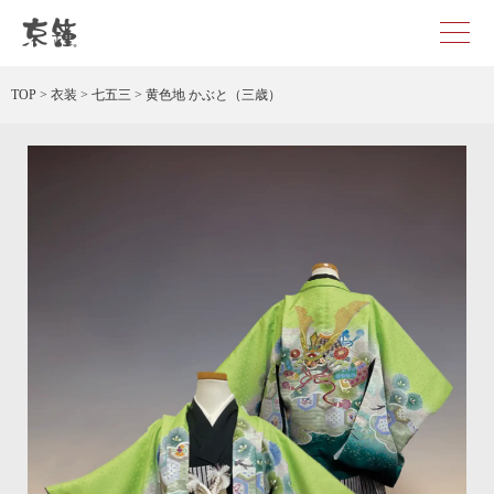
黄色地 かぶと（三歳） レンタル
TOP
>
衣装
>
七五三
>
黄色地 かぶと（三歳）