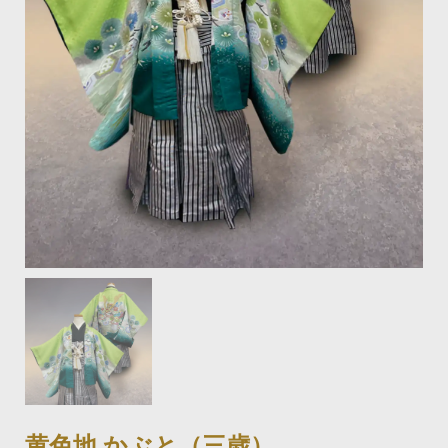
黄色地 かぶと（三歳）