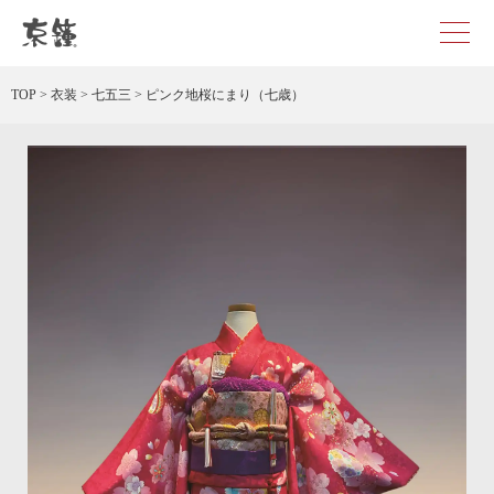
ピンク地桜にまり（七歳） レンタル
TOP
>
衣装
>
七五三
>
ピンク地桜にまり（七歳）