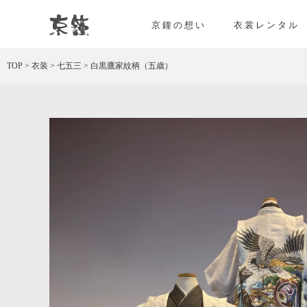
白黒鷹家紋柄（五歳） レンタル
京鐘の想い
衣裳レンタル
TOP
>
衣装
>
七五三
>
白黒鷹家紋柄（五歳）