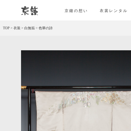
色華の詩 レンタル
京鐘の想い
衣裳レンタル
TOP
>
衣装
>
白無垢
>
色華の詩