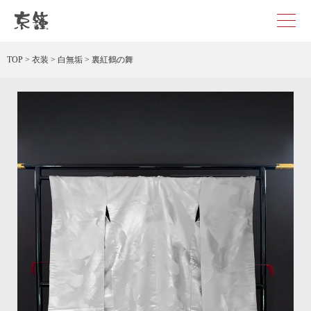
裏紅鶴の舞 レンタル
TOP
>
衣装
>
白無垢
>
裏紅鶴の舞