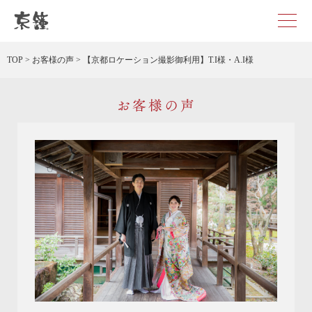
京都・東京で和装、和婚プロデュースなら「京鐘」
TOP
>
お客様の声
>
【京都ロケーション撮影御利用】T.I様・A.I様
お客様の声