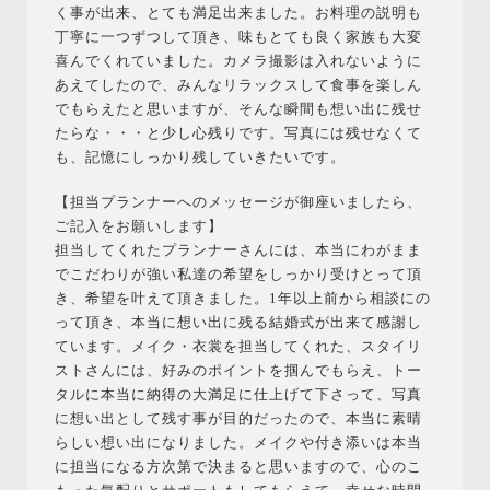
く事が出来、とても満足出来ました。お料理の説明も
丁寧に一つずつして頂き、味もとても良く家族も大変
喜んでくれていました。カメラ撮影は入れないように
あえてしたので、みんなリラックスして食事を楽しん
でもらえたと思いますが、そんな瞬間も想い出に残せ
たらな・・・と少し心残りです。写真には残せなくて
も、記憶にしっかり残していきたいです。
【担当プランナーへのメッセージが御座いましたら、
ご記入をお願いします】
担当してくれたプランナーさんには、本当にわがまま
でこだわりが強い私達の希望をしっかり受けとって頂
き、希望を叶えて頂きました。1年以上前から相談にの
って頂き、本当に想い出に残る結婚式が出来て感謝し
ています。メイク・衣裳を担当してくれた、スタイリ
ストさんには、好みのポイントを掴んでもらえ、トー
タルに本当に納得の大満足に仕上げて下さって、写真
に想い出として残す事が目的だったので、本当に素晴
らしい想い出になりました。メイクや付き添いは本当
に担当になる方次第で決まると思いますので、心のこ