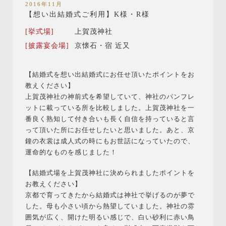
2016年11月
【想い出結婚式ご利用】K様・R様
[挙式場]
上賀茂神社
[披露宴会場]
京懐石・宿 近又
【結婚式を想い出結婚式にお任せ頂いたポイントをお
教えください】
上賀茂神社の神前式を希望していて、神社のパンフレ
ットに載っている所を比較しました。上賀茂神社を一
番良く熟知して付き合いも長く自信を持っていると言
って頂いた所にお任せしたいと思いました。あと、京
鐘の衣裳は成人式の時にもお世話になっていたので、
運命的なものを感じました！
【結婚式場を上賀茂神社に決められましたポイントを
お教えください】
京都で育ってきたから結婚式は神社で挙げるのが夢で
した。母も小さい頃から熱望していました。神社の雰
囲気が広く、開けた明るい感じで、白い砂利に赤い鳥