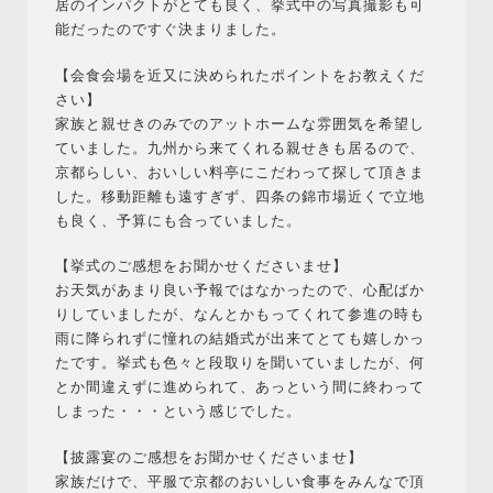
居のインパクトがとても良く、挙式中の写真撮影も可
能だったのですぐ決まりました。
【会食会場を近又に決められたポイントをお教えくだ
さい】
家族と親せきのみでのアットホームな雰囲気を希望し
ていました。九州から来てくれる親せきも居るので、
京都らしい、おいしい料亭にこだわって探して頂きま
した。移動距離も遠すぎず、四条の錦市場近くで立地
も良く、予算にも合っていました。
【挙式のご感想をお聞かせくださいませ】
お天気があまり良い予報ではなかったので、心配ばか
りしていましたが、なんとかもってくれて参進の時も
雨に降られずに憧れの結婚式が出来てとても嬉しかっ
たです。挙式も色々と段取りを聞いていましたが、何
とか間違えずに進められて、あっという間に終わって
しまった・・・という感じでした。
【披露宴のご感想をお聞かせくださいませ】
家族だけで、平服で京都のおいしい食事をみんなで頂