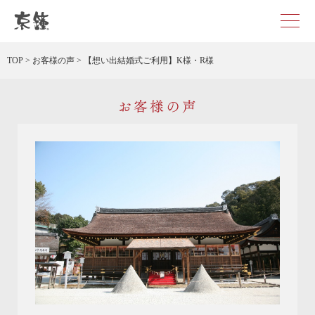
京都・東京で和装、和婚プロデュースなら「京鐘」
TOP
>
お客様の声
>
【想い出結婚式ご利用】K様・R様
お客様の声