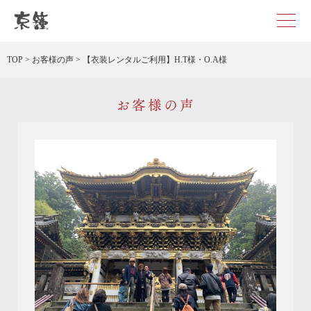
京都・東京で和装、和婚プロデュースなら「京鐘」
TOP
>
お客様の声
>
【衣装レンタルご利用】H.T様・O.A様
お客様の声