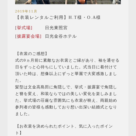
2019年11月
【衣装レンタルご利用】H.T様・O.A様
[挙式場]
日光東照宮
[披露宴会場]
日光金谷ホテル
【衣裳のご感想】
式の9ヵ月前に素敵なお衣裳とご縁があり、袖を通せる
日をずっと心待ちにしていました。式当日に着付けて
頂いた時は、想像以上にずっと華麗で大変感激しまし
た。
髪型は文金高島田に角隠しで、挙式・披露宴で角隠し
と簪を変え、和装ならではの美しい変化を楽しみまし
た。挙式場の荘厳な雰囲気にも衣裳が映え、両親始め
参列者の皆様も感動しており想い出深い結婚式となり
ました。
【お衣裳を決められたポイント、気に入ったポイン
ト】