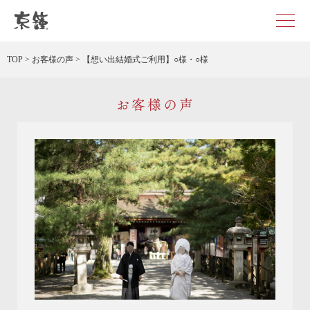
京都・東京で和装、和婚プロデュースなら「京鐘」
TOP
>
お客様の声
>
【想い出結婚式ご利用】○様・○様
お客様の声