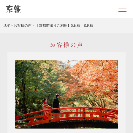
京都・東京で和装、和婚プロデュースなら「京鐘」
TOP
>
お客様の声
>
【京都前撮りご利用】S.H様・R.K様
お客様の声