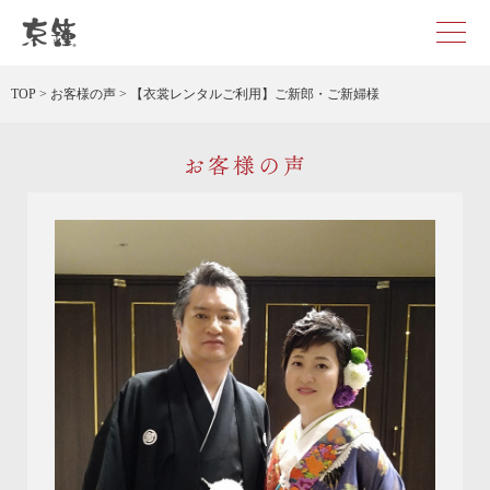
京都・東京で和装、和婚プロデュースなら「京鐘」
TOP
>
お客様の声
>
【衣裳レンタルご利用】ご新郎・ご新婦様
お客様の声