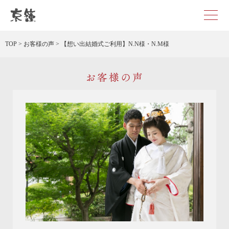
京都・東京で和装、和婚プロデュースなら「京鐘」
TOP
>
お客様の声
>
【想い出結婚式ご利用】N.N様・N.M様
お客様の声