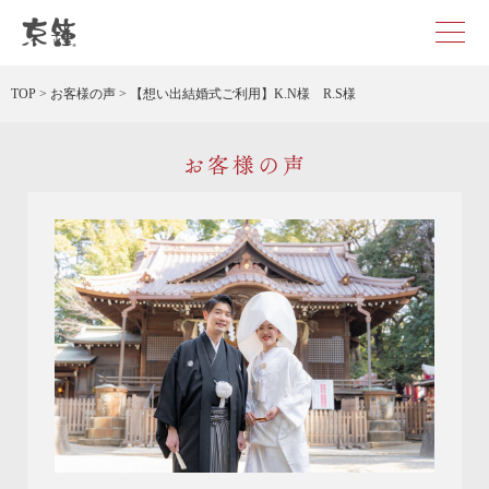
京都・東京で和装、和婚プロデュースなら「京鐘」
TOP
>
お客様の声
>
【想い出結婚式ご利用】K.N様 R.S様
お客様の声