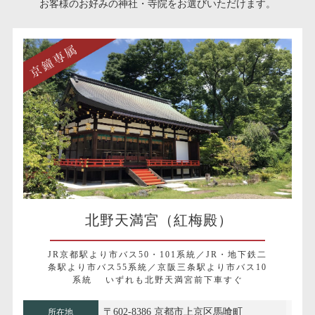
お客様のお好みの神社・寺院をお選びいただけます。
北野天満宮（紅梅殿）
JR京都駅より市バス50・101系統／JR・地下鉄二
条駅より市バス55系統／京阪三条駅より市バス10
系統 いずれも北野天満宮前下車すぐ
〒602-8386 京都市上京区馬喰町
所在地