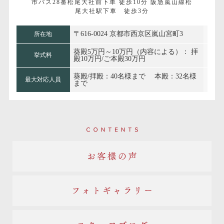
市バス28番松尾大社前下車 徒歩10分 阪急嵐山線松
尾大社駅下車 徒歩3分
〒616-0024 京都市西京区嵐山宮町3
所在地
葵殿5万円～10万円（内容による）： 拝
挙式料
殿10万円/ご本殿30万円
葵殿/拝殿：40名様まで 本殿：32名様
最大対応人員
まで
Contents
お客様の声
フォトギャラリー