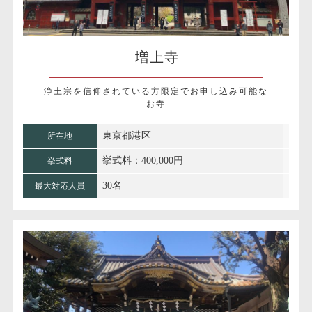
増上寺
浄土宗を信仰されている方限定でお申し込み可能な
お寺
東京都港区
所在地
挙式料：400,000円
挙式料
30名
最大対応人員