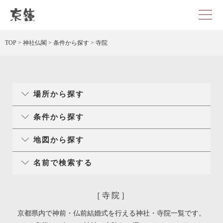
京都・東京で和装、和婚プロデュースなら「京鐘」
TOP
>
神社仏閣
>
条件から探す
>
寺院
場所から探す
条件から探す
地図から探す
名前で検索する
［寺院］
京都県内で神前・仏前結婚式を行える神社・寺院一覧です。