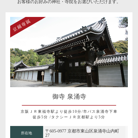
お客様のお好みの神社・寺院をお選びいただけます。
御寺 泉涌寺
京阪ＪＲ東福寺駅より徒歩10分/市バス泉涌寺下車
徒歩5分 /タクシーＪＲ京都駅より5分
〒605-0977 京都市東山区泉涌寺山内町
所在地
27