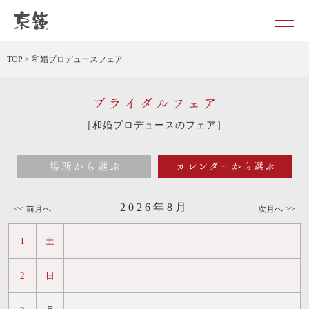
京都・東京で和装、和婚プロデュースなら「京鐘」
TOP
>
和婚プロデュースフェア
ブライダルフェア
［和婚プロデュースのフェア］
場所から選ぶ
カレン
2026年8月
前月へ
次月へ
1
土
2
日