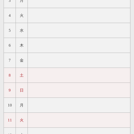
3
月
4
火
5
水
6
木
7
金
8
土
9
日
10
月
11
火