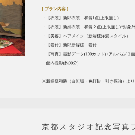
[ プラン内容 ]
・【衣装】新郎衣装 和装1点(上限無し)
・【衣装】新婦衣装 和装２点(上限無し)*対象
・【美容】ヘアメイク（新婦様洋髪スタイル）
・【着付】新郎新婦様 着付
・【写真】撮影データ(100カット)+アルバム(３
・館内撮影(約90分)
※新婦様和装（白無垢・色打掛・引き振袖）より
京都スタジオ記念写真