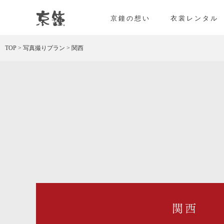
京都・東京で和装、和婚プロデュースなら「京鐘
京鐘の想い
衣裳レンタル
TOP
>
写真撮りプラン
>
関西
関西