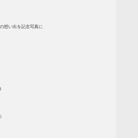
の想い出を記念写真に
)
間）