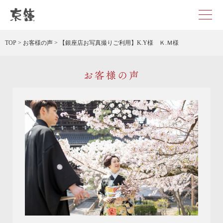
京都・東京で和装、和婚プロデュースなら「京鐘」
TOP
>
お客様の声
>
【銀座店お写真撮りご利用】K.Y様 Ｋ.Ｍ様
お客様の声