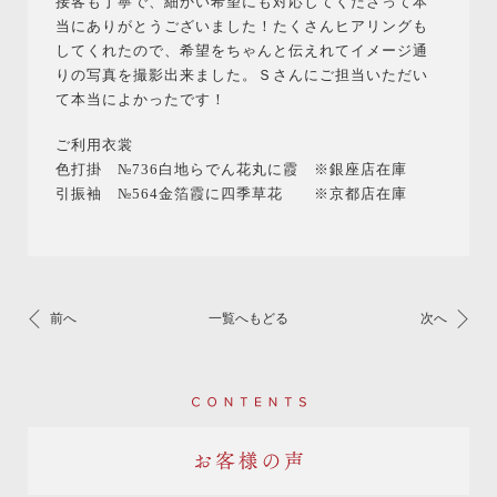
接客も丁寧で、細かい希望にも対応してくださって本
当にありがとうございました！たくさんヒアリングも
してくれたので、希望をちゃんと伝えれてイメージ通
りの写真を撮影出来ました。Ｓさんにご担当いただい
て本当によかったです！
ご利用衣裳
色打掛 №736白地らでん花丸に霞 ※銀座店在庫
引振袖 №564金箔霞に四季草花 ※京都店在庫
前へ
一覧へもどる
次へ
Contents
お客様の声