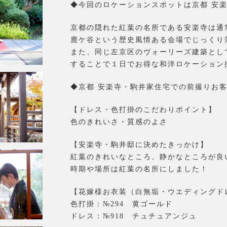
◆今回のロケーションスポットは京都 安楽
京都の隠れた紅葉の名所である安楽寺は通
鹿ケ谷という歴史風情ある会場でじっくり
また、同じ左京区のヴォーリーズ建築とし
することで１日でお得な和洋ロケーション
◆京都 安楽寺・駒井家住宅での前撮りお客
【ドレス・色打掛のこだわりポイント】
色のきれいさ・質感のよさ
【安楽寺・駒井邸に決めたきっかけ】
紅葉のきれいなところ、静かなところが良
時期や場所は紅葉の名所にしました！
【花嫁様お衣装（白無垢・ウエディングド
色打掛：№294 黄ゴールド
ドレス：№918 チュチュアンジュ