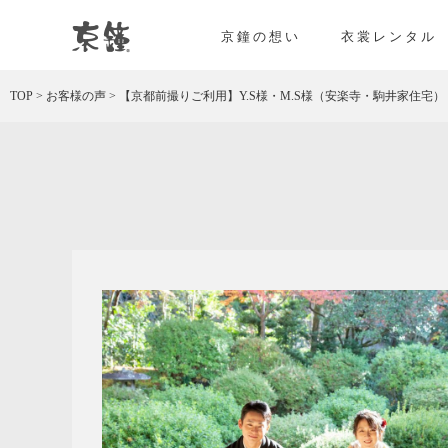
京都・東京で和装、和婚プロデュースなら「京鐘
京鐘の想い
衣裳レンタル
TOP
>
お客様の声
>
【京都前撮りご利用】Y.S様・M.S様（安楽寺・駒井家住宅）