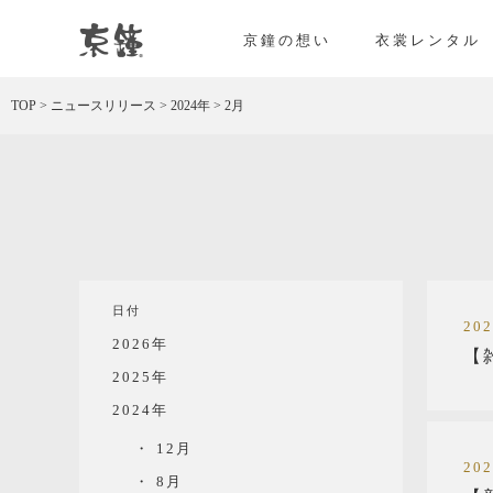
京都・東京で和装、和婚プロデュースなら「京鐘
京鐘の想い
衣裳レンタル
TOP
>
ニュースリリース
>
2024年
>
2月
日付
20
2026年
【
2025年
2024年
12月
20
8月