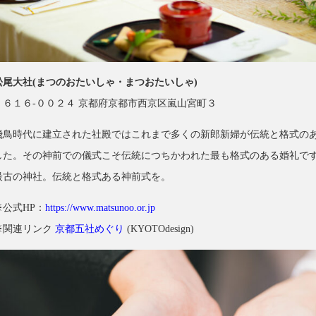
松尾大社(まつのおたいしゃ・まつおたいしゃ)
〒６１６-００２４ 京都府京都市西京区嵐山宮町３
飛鳥時代に建立された社殿ではこれまで多くの新郎新婦が伝統と格式の
した。その神前での儀式こそ伝統につちかわれた最も格式のある婚礼で
最古の神社。伝統と格式ある神前式を。
※公式HP：
https://www.matsunoo.or.jp
※関連リンク
京都五社めぐり
(KYOTOdesign)