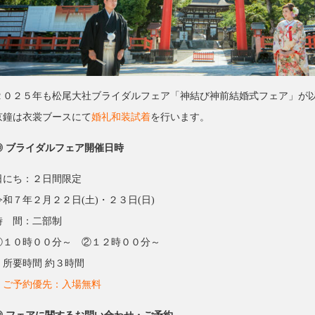
２０２５年も松尾大社ブライダルフェア「神結び神前結婚式フェア」が
京鐘は衣裳ブースにて
婚礼和装試着
を行います。
◎ ブライダルフェア開催日時
日にち：２日間限定
令和７年２月２２日(土)・２３日(日)
時 間：二部制
①１０時００分～ ②１２時００分～
＊所要時間 約３時間
＊ご予約優先：入場無料