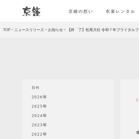
京都・東京で和装、和婚プロデュースなら「京鐘
京鐘の想い
衣裳レンタル
TOP
>
ニュースリリース
>
お知らせ
>
【終 了】松尾大社 令和７年ブライダルフ
日付
2026年
2025年
2024年
2023年
2022年