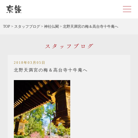
京都・東京で和装、和婚プロデュースなら「京鐘」
TOP
>
スタッフブログ
>
神社仏閣
>
北野天満宮の梅＆高台寺十牛庵へ
スタッフブログ
2018年03月05日
北野天満宮の梅＆高台寺十牛庵へ