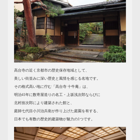
高台寺の近く京都市の歴史保存地域として、
美しい街並みに深い歴史と風情を感じる名地です。
その格式高い地に佇む「高台寺 十牛庵」は、
明治41年に数寄屋造りの名工・上坂浅次郎ならびに
北村捨次郎により建築された館と、
庭師七代目小川治兵衛が作り上げた庭園を有する、
日本でも有数の歴史的建築物が魅力の1つです。