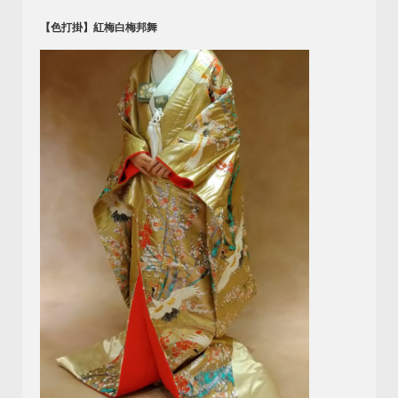
【色打掛】紅梅白梅邦舞