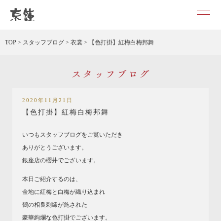
京都・東京で和装、和婚プロデュースなら「京鐘」
TOP
>
スタッフブログ
>
衣裳
>
【色打掛】紅梅白梅邦舞
スタッフブログ
2020年11月21日
【色打掛】紅梅白梅邦舞
いつもスタッフブログをご覧いただき
ありがとうございます。
銀座店の櫻井でございます。
本日ご紹介するのは、
金地に紅梅と白梅が織り込まれ
鶴の相良刺繍が施された
豪華絢爛な色打掛でございます。