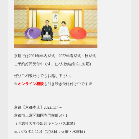
京鐘では2021年年内挙式、2022年春挙式・秋挙式
ご予約好評受付中です。(少人数結婚式に対応)
ぜひご相談だけでもお越し下さい。
※
オンライン相談
も引き続き受け付け中です※
京鐘【京都本店】2022.1.14～
京都市上京区相国寺門前町647-1
（同志社大学今出川キャンパス北隣）
℡：075-411-1151（定休日：火曜・水曜日）