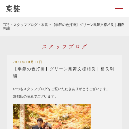
京都・東京で和装、和婚プロデュースなら「京鐘」
TOP
>
スタッフブログ
>
衣裳
>
【季節の色打掛】グリーン鳳舞文様相良｜相良
刺繍
スタッフブログ
2021年10月11日
【季節の色打掛】グリーン鳳舞文様相良｜相良刺
繍
いつもスタッフブログをご覧いただきありがとうございます。
京都店の藤原でございます。