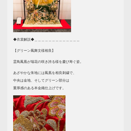
◆衣裳解説◆＿＿＿＿＿＿＿＿＿＿＿＿＿
【グリーン鳳舞文様相良】
霊鳥鳳凰が瑞花の咲き誇る様を慶び寿ぐ姿。
あざやかな朱地には鳳凰を相良刺繍で、
中央は金地、そしてグリーン部分は
重厚感のある本金織仕上げです。