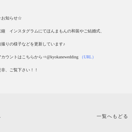
☆お知らせ☆
京鐘 インスタグラムにてほんまもんの和装やご結婚式、
前撮りの様子などを更新しています♪
アカウントはこちらから⇒@kyokanewedding
（URL）
是非、ご覧下さい！！
へ
一覧へもどる