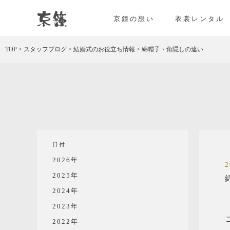
京都・東京で和装、和婚プロデュースなら「京鐘
京鐘の想い
衣裳レンタル
TOP
>
スタッフブログ
>
結婚式のお役立ち情報
>
綿帽子・角隠しの違い
日付
2026年
2025年
2024年
2023年
2022年