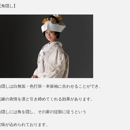
【角隠し】
角隠しは白無垢・色打掛・本振袖に合わせることができ、
花嫁の表情を凛と引き締めてくれる効果があります。
角隠しには
角を隠し、その家の従順に従う
という
意味が込められております。