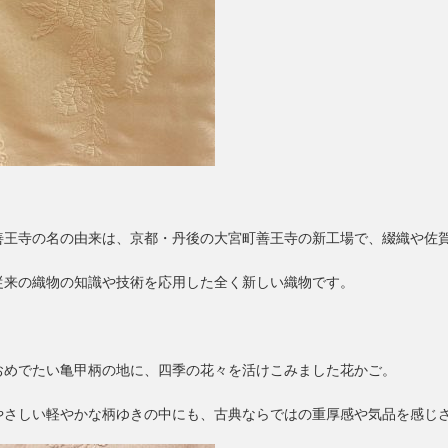
善王寺の名の由来は、京都・丹後の大宮町善王寺の新工場で、綴織や佐
従来の織物の知識や技術を応用した全く新しい織物です。
おめでたい亀甲柄の地に、四季の花々を活けこみました花かご。
やさしい軽やかな柄ゆきの中にも、古典ならではの重厚感や気品を感じ