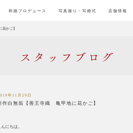
」
和婚プロデュース
写真撮り・写婚式
店舗情報
に花かご】
スタッフ
2019年11月29日
新作白無垢【善王寺織 亀甲地に花かご】
こんにちは。