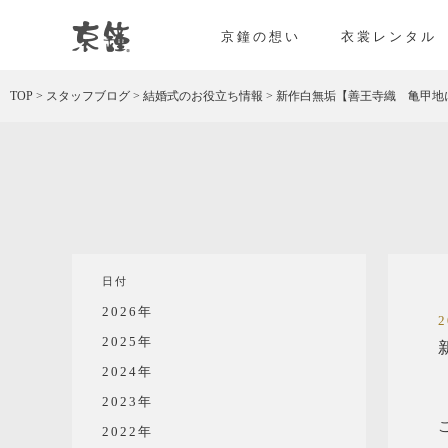
京都・東京で和装、和婚プロデュースなら「京鐘
京鐘の想い
衣裳レンタル
TOP
>
スタッフブログ
>
結婚式のお役立ち情報
>
新作白無垢【善王寺織 亀甲地
日付
2026年
2025年
2024年
2023年
2022年