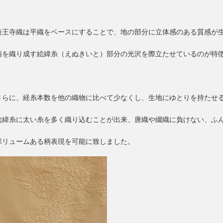
善王寺織は平織をベースにすることで、地の部分に立体感のある質感が
柄を織り成す絵緯糸（えぬきいと）部分の光沢を際立たせているのが特
さらに、経糸本数を他の織物に比べて少なくし、生地にゆとりを持たせ
絵緯糸に太い糸を多く織り込むことが出来、唐織や綴織に負けない、ふ
ボリュームある柄表現を可能に致しました。