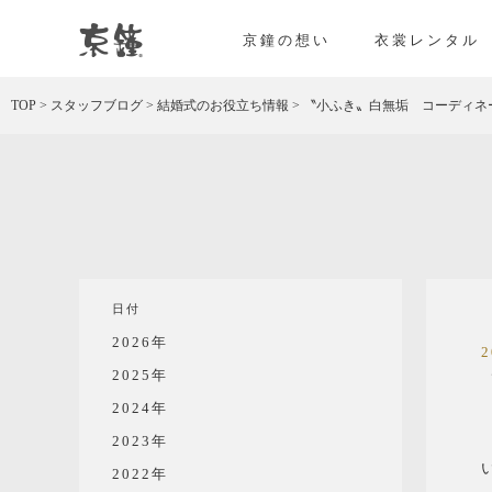
京都・東京で和装、和婚プロデュースなら「京鐘
京鐘の想い
衣裳レンタル
TOP
>
スタッフブログ
>
結婚式のお役立ち情報
>
〝小ふき〟白無垢 コーディネ
日付
2026年
2025年
2024年
2023年
2022年