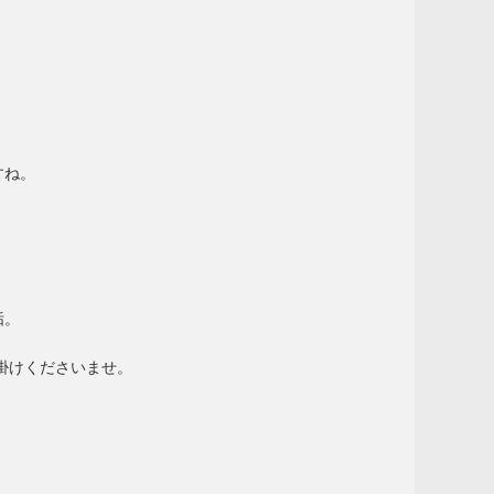
すね。
垢。
掛けくださいませ。