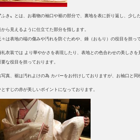
〝ふき〟とは、お着物の袖口や裾の部分で、裏地を表に折り返し、少し
表から見えるように仕立てた部分を指します。
元々は表地の端の傷みや汚れを防ぐためや、錘（おもり）の役目を担っ
婚礼衣装では より華やかさを表現したり、表地との色合わせの美しさを
重要な役目を担っております。
お写真、裾は汚れよけの為 カバーをお付けしておりますが、お袖口と同
ひとすじの赤が美しいポイントになっております。