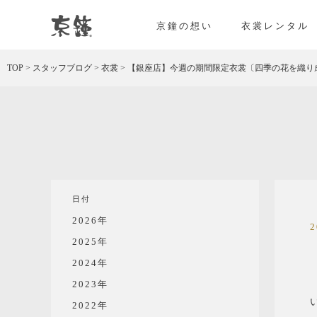
京都・東京で和装、和婚プロデュースなら「京鐘
京鐘の想い
衣裳レンタル
TOP
>
スタッフブログ
>
衣裳
>
【銀座店】今週の期間限定衣裳〔四季の花を織り
日付
2026年
2025年
2024年
2023年
2022年